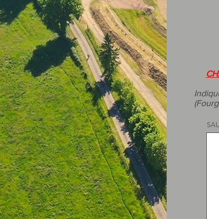
CH
Indiqu
(Fourg
SAU