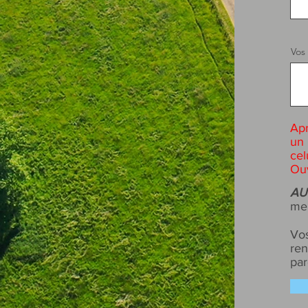
Vos
Apr
un
cel
Ouv
AU
mer
Vos
ren
par