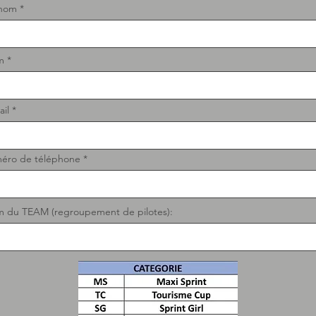
nom
m
ail
éro de téléphone
 du TEAM (regroupement de pilotes):