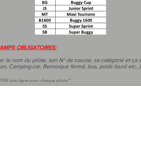
AMPS OBLIGATOIRES:
er le nom du pilote, son N* de course, sa catégorie et ça 
on, Camping-car, Remorque fermé, bus, poids lourd etc...)
TER une ligne pour chaque pilote