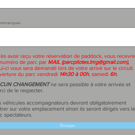
 remarques
ès avoir reçu votre réservation de paddock, vous recevr
 numéro de parc par
MAIL (
parcpilotes.lmg@gmail.com
),
ui-ci vous sera demandé lors de votre arrivé sur le circuit.
erture du parc vendredi
14h30 à 00h
, samedi
6h.
CUN CHANGEMENT
ne sera possible à votre arrivée et
ci de le respecter.
 véhicules accompagnateurs devront obligatoirement
trer sur votre emplacement sinon ils seront dirigés vers l
c spectateurs.
Envoyer