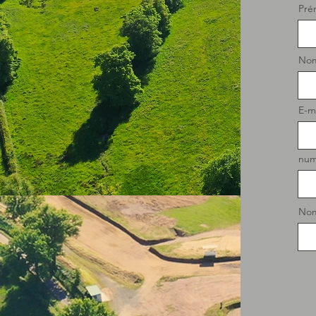
Pré
No
E-m
num
Nom